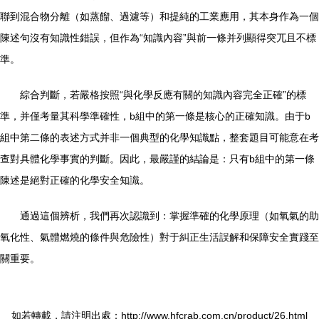
聯到混合物分離（如蒸餾、過濾等）和提純的工業應用，其本身作為一個
陳述句沒有知識性錯誤，但作為“知識內容”與前一條并列顯得突兀且不標
準。
綜合判斷，若嚴格按照“與化學反應有關的知識內容完全正確”的標
準，并僅考量其科學準確性，b組中的第一條是核心的正確知識。由于b
組中第二條的表述方式并非一個典型的化學知識點，整套題目可能意在考
查對具體化學事實的判斷。因此，最嚴謹的結論是：只有b組中的第一條
陳述是絕對正確的化學安全知識。
通過這個辨析，我們再次認識到：掌握準確的化學原理（如氧氣的助
氧化性、氣體燃燒的條件與危險性）對于糾正生活誤解和保障安全實踐至
關重要。
如若轉載，請注明出處：http://www.hfcrab.com.cn/product/26.html