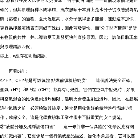
②“濕衣服在夏天比在冬天更快晾干 分子間有間隔”——這個現象描述是正
確的，但其原理解釋不夠準確。濕衣服晾干本質上是水分子從液態變為氣
態（蒸發）的過程。夏天溫度高，水分子獲得更多能量，運動速率加快，
更容易掙脫液體表面束縛而逸出，因此蒸發更快。而“分子間有間隔”是所
有物質的共性，并非導致夏天蒸發更快的直接原因。因此，該條目將現象
與原理錯誤匹配。
綜上，a組存在明顯錯誤。
再看b組：
①“H?、CH?都是可燃氣體 點燃前須檢驗純度”——這個說法完全正確。
氫氣（H?）和甲烷（CH?）都具有可燃性。它們在空氣中點燃時，如果
與空氣混合的比例達到爆炸極限，遇明火會發生劇烈爆炸。因此，在點燃
這些氣體之前，必須檢驗其純度，通常是用收集好的氣體進行“驗純”操
作，確保安全。這是化學實驗和工業生產中至關重要的安全規范。
②“液體分離及純凈設備銷售”——這一條并非一個具體的“化學反應有關
的知識內容”，它更像是一個行業或產品描述。從化學角度看，它可以關