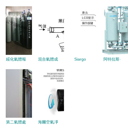
氣體中二氧
日用品廠
懸掛系統核
特科技公司
化碳、一氧
專注汽車香
心配件選購
紅外線可燃
化碳和水蒸
片與空氣清
指南——以
氣體檢測儀
氣的驗證方
香片，打造
BPW氣囊
高清細節圖
案設計
清新駕乘空
與富華橋為
解析
間
例
綏化氣體報
混合氣體成
Siargo
阿特拉斯·
警標準氣穩
分的探究與
MF5700系
科普柯上海
定性 液體
鑒別
列氣體質量
貿易 氣體
分離與純凈
流量計
空氣凈化成
設備銷售的
MF5706與
套設備產品
關鍵作用
MF5712型
概覽
號深度解析
第二氣體處
海爾空氣凈