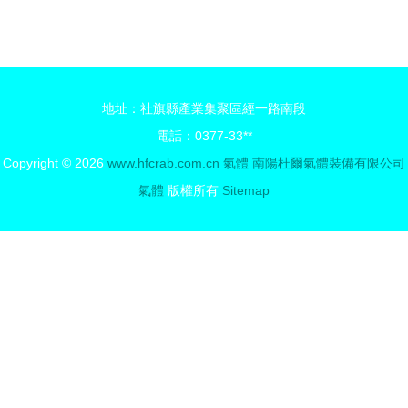
理廠的十二
化器WKJ-
時辰 液體
101W 打造
分離與純凈
潔凈呼吸空
設備銷售全
間的專業解
地址：社旗縣產業集聚區經一路南段
記錄
決方案
電話：0377-33**
Copyright © 2026
www.hfcrab.com.cn
氣體
南陽杜爾氣體裝備有限公司
氣體
版權所有
Sitemap